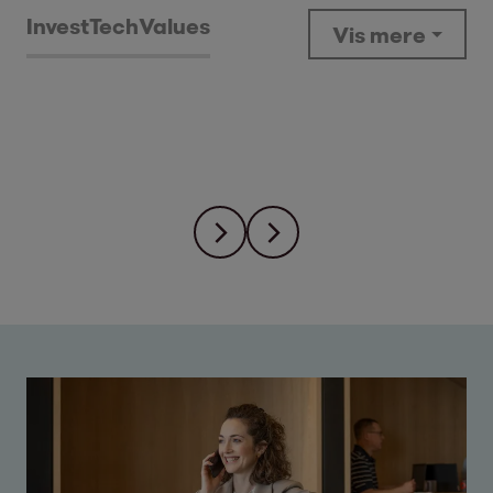
Invest
Tech
Values
Vis mere