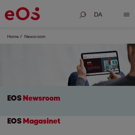
Søg på
Vis 
Home
Newsroom
EOS
Newsroom
EOS
Magasinet