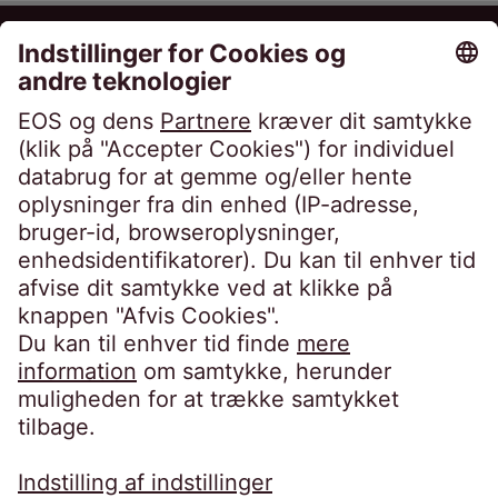
EOS Danmark A/S
True Møllevej 9
8381 Tilst
Danmark
Telefon:
+45 70 22 10 20
kontakt@eos-danmark.dk