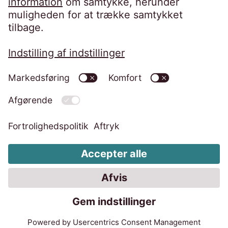
Juridisk
Præg
Adfærdskodeks
Whistleblower-ordning
Skift cookie-indstillinger