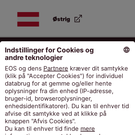
Østrig
EOS Danmark A/S
True Møllevej 9
8381 Tilst
Danmark
Telefon:
+45 70 22 10 20
kontakt@eos-danmark.dk