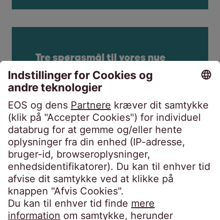
Tre spørgsmål til vores nye
CFO
Se videoen
Fair gældsinddrivelse: Sådan
finder vi løsninger til