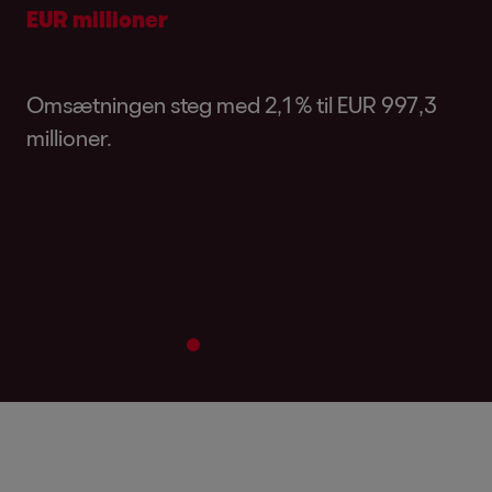
EUR millioner
Omsætningen steg med 2,1 % til EUR 997,3
millioner.
2
3
4
5