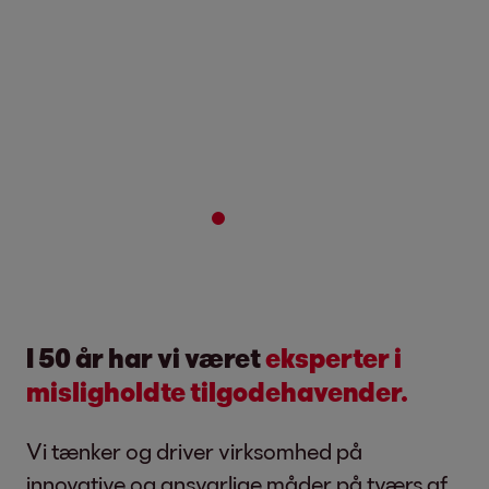
2
3
I 50 år har vi været
eksperter i
misligholdte tilgodehavender
.
Vi tænker og driver virksomhed på
innovative og ansvarlige måder på tværs af