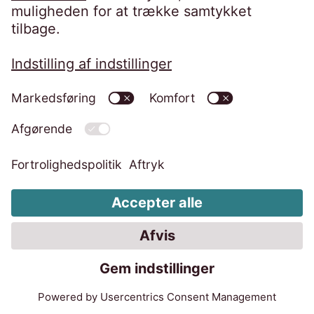
misligholdende kunder
Mere om etisk inddrivelse
hos EOS
Pdf-rapport