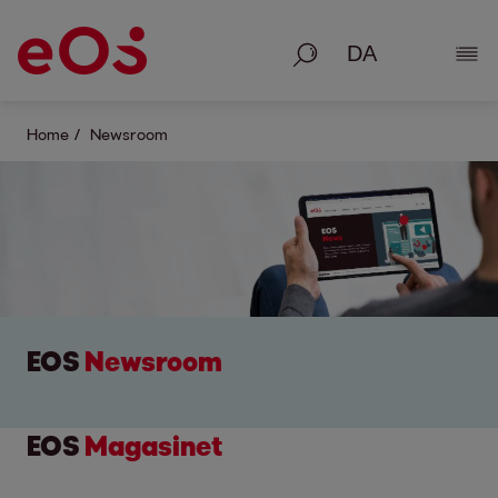
Søg på
Vis 
Home
Newsroom
EOS
Newsroom
EOS
Magasinet