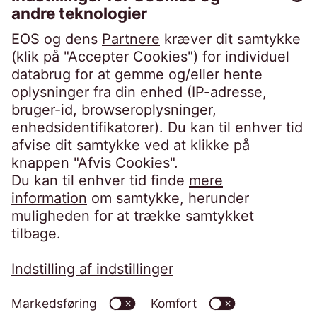
EOS Danmark A/S
True Møllevej 9
8381 Tilst
Danmark
Telefon:
+45 70 22 10 20
kontakt@eos-danmark.dk