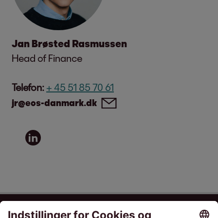
Jan Brøsted Rasmussen
Head of Finance
Telefon:
+ 45 51 85 70 61
jr@eos-danmark.dk