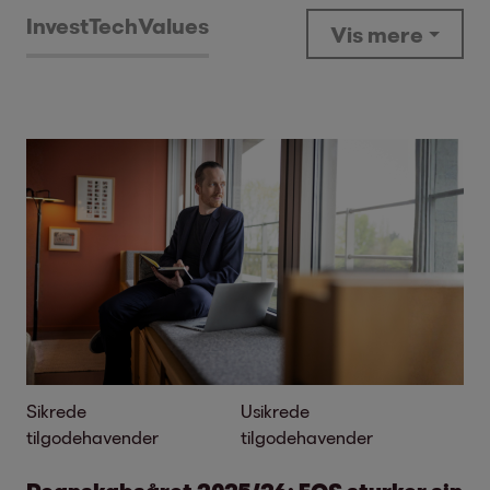
Invest
Tech
Values
Vis mere
Sikrede
Usikrede
tilgodehavender
tilgodehavender