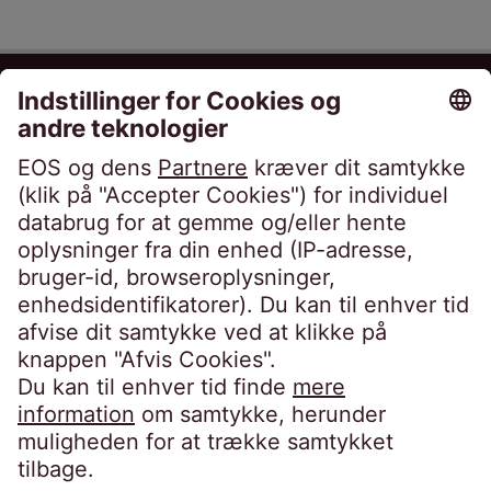
EOS Danmark A/S
True Møllevej 9
8381 Tilst
Danmark
Telefon:
+45 70 22 10 20
kontakt@eos-danmark.dk