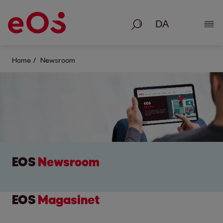
Søg på
Vis 
Home
Newsroom
EOS
Newsroom
EOS
Magasinet